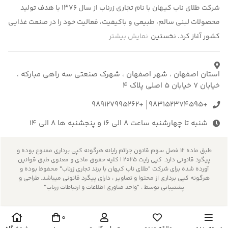
شرکت طلای ناب کیهان با نام تجاری زرناب از سال ۱۳۷۶ با هدف تولید
محصولات لبنی سالم، طبیعی و باکیفیت، فعالیت خود را در صنعت غذایی
کشور آغاز کرد. نخستین
نمایش بیشتر
استان اصفهان ، شهر اصفهان ، شهرک صنعتی سه راهی مبارکه ،
خیابان 7 خیابان 5 اصلی پلاک 4
+989127995262
+983152374595
شنبه تا چهارشنبه ساعت 8 الی 16 و پنجشنبه ها 8 الی 14
طبق ماده 12 فصل سوم قانون جرائم رایانه هرگونه کپی برداری ممنوع بوده و
پیگرد قانونی دارد. کپی رایت 2025 | کلیه حقوق مادی و معنوی طبق قوانین
آورده شده برای شرکت "طلای ناب کیهان با برند تجاری زرناب" محفوظ بوده و
هرگونه کپی برداری از محتوا و تصاویر ، دارای پیگرد قانونی میباشد. طراحی و
پشتیبانی توسط : "واحد فناوری اطلاعات و ارتباطات زرناب"
0