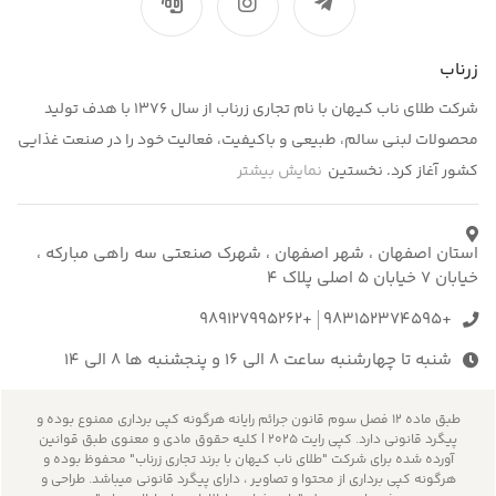
زرناب
شرکت طلای ناب کیهان با نام تجاری زرناب از سال ۱۳۷۶ با هدف تولید
محصولات لبنی سالم، طبیعی و باکیفیت، فعالیت خود را در صنعت غذایی
کشور آغاز کرد. نخستین
نمایش بیشتر
استان اصفهان ، شهر اصفهان ، شهرک صنعتی سه راهی مبارکه ،
خیابان 7 خیابان 5 اصلی پلاک 4
+989127995262
+983152374595
شنبه تا چهارشنبه ساعت 8 الی 16 و پنجشنبه ها 8 الی 14
طبق ماده 12 فصل سوم قانون جرائم رایانه هرگونه کپی برداری ممنوع بوده و
پیگرد قانونی دارد. کپی رایت 2025 | کلیه حقوق مادی و معنوی طبق قوانین
آورده شده برای شرکت "طلای ناب کیهان با برند تجاری زرناب" محفوظ بوده و
هرگونه کپی برداری از محتوا و تصاویر ، دارای پیگرد قانونی میباشد. طراحی و